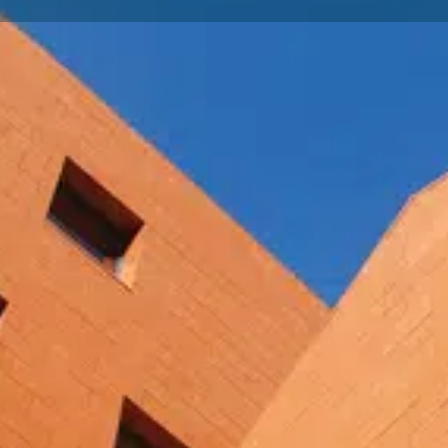
Profil
Internet
Appeler
Itinéraire
Favoris
Membre Synaphe
 direction, une présentation
rence à Lille ? Vous cherchez
r vos participants ?
aces sur notre centre BURO
Catégorie(s)
ournée ou plus.
 convivial et climatisé de 770
Salle de réunion
union pouvant accueillir de 2 à
aux de passage, 1 salon
Poste de travail partagé
cueil