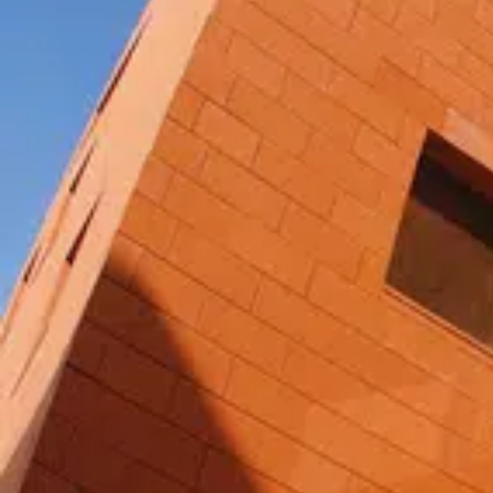
Implanté entre le centre historique et commercial et le
BURO Club est situé face à la gare Lille Flandres (T
directions) et à 300 mètres de la gare Lille Europe (
minutes du périphérique, qui dessert toutes les autor
également à 15 minutes de l’aéroport Lille-Lesquin p
grâce au TGV, le centre est à 50 minutes de Roissy
Localisation