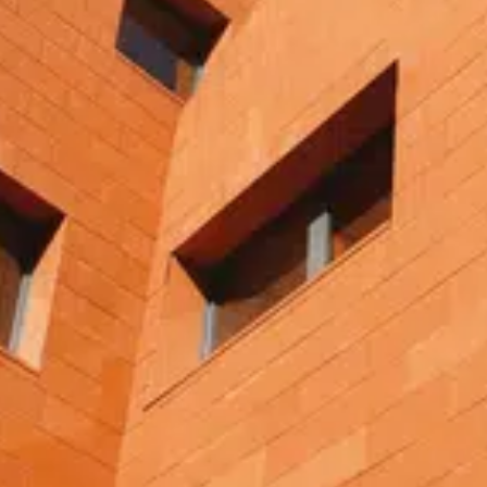
 quartier d’affaires Euralille,
GV Paris, Métro et bus toutes
Eurostar - Thalys - TGV). À 3
outes, le centre est
ar navette ou taxi. À noter,
 Charles-De-Gaulle.